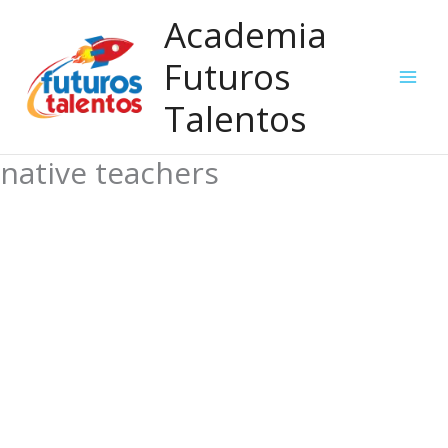
Ir
Academia
al
contenido
Futuros
Talentos
native teachers